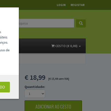
LOGIN
REGISTAR
m
úteis
viços.
ACTOS
CESTO (€ 0,00)
 uso de
S -
€
18,99
[€ 15,44 sem IVA]
UDO
Quantidade:
ADICIONAR AO CESTO