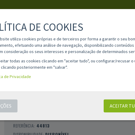
LÍTICA DE COOKIES
PESQUISA
bsite utiliza cookies próprias e de terceiros por forma a garantir o seu bo
amento, efetuando uma análise de navegação, disponibilizando conteúdos 
m consideração os seus interesses e personalização de determinados ser
IA
MATERIAL ESCOLAR
INFORMAÇÕES
OPINIÕES
CONT
eitar todas as cookies clicando em "aceitar tudo", ou configurar/recusar o
 clicando posteriormente em "salvar".
ica de Privacidade
AGRAFADOR PETRUS 435 GOLF - 30 FOLHA
VERMELHO
ÇÕES
ACEITAR T
CLASSIFICAÇÃO 0 |
0 AVALIAÇÕES
|
0 COMENTÁRIOS
MARCA:
PETRUS
REFERÊNCIA:
44813
DISPONIBILIDADE:
DISPONÍVEL