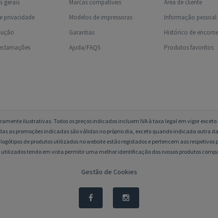
 gerais
Marcas compatíveis
Área de cliente
de privacidade
Modelos de impressoras
Informação pessoal
olução
Garantias
Histórico de encom
reclamações
Ajuda/FAQS
Produtos favoritos
amente ilustrativas. Todos os preços indicados incluem IVA à taxa legal em vigor excet
das as promoções indicadas são válidas no próprio dia, exceto quando indicada outra da
logótipos de produtos utilizados no website estão registados e pertencem aos respetivos p
 utilizados tendo em vista permitir uma melhor identificação dos nossos produtos compa
Gestão de Cookies