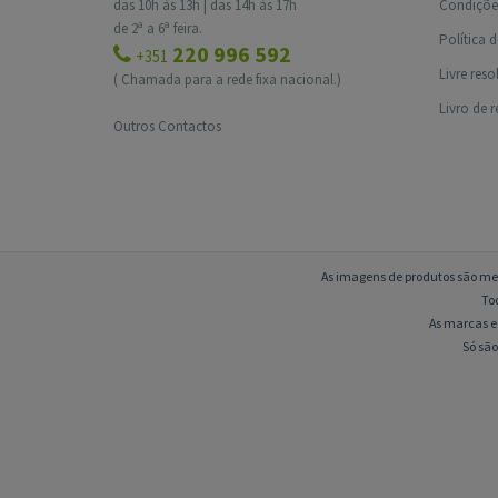
das 10h às 13h | das 14h às 17h
Condições
de 2ª a 6ª feira.
Política 
220 996 592
+351
Livre res
( Chamada para a rede fixa nacional.)
Livro de 
Outros Contactos
As imagens de produtos são mer
To
As marcas e 
Só são