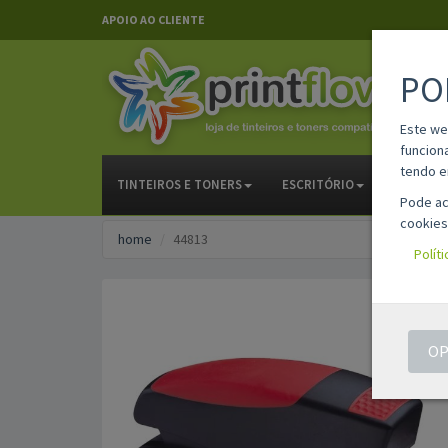
APOIO AO CLIENTE
PO
Este we
funcion
tendo e
TINTEIROS E TONERS
ESCRITÓRIO
PAPELAR
Pode ac
cookies
home
44813
Polít
OP