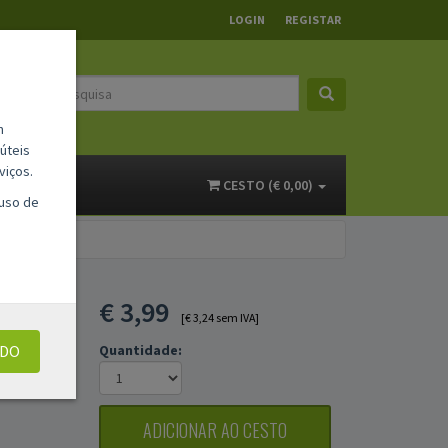
LOGIN
REGISTAR
m
úteis
viços.
ACTOS
CESTO (€ 0,00)
 uso de
A
€
3,99
[€ 3,24 sem IVA]
UDO
Quantidade:
ADICIONAR AO CESTO