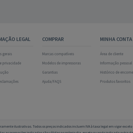
MAÇÃO LEGAL
COMPRAR
MINHA CONTA
 gerais
Marcas compatíveis
Área de cliente
de privacidade
Modelos de impressoras
Informação pessoal
olução
Garantias
Histórico de encom
reclamações
Ajuda/FAQS
Produtos favoritos
amente ilustrativas. Todos os preços indicados incluem IVA à taxa legal em vigor excet
das as promoções indicadas são válidas no próprio dia, exceto quando indicada outra da