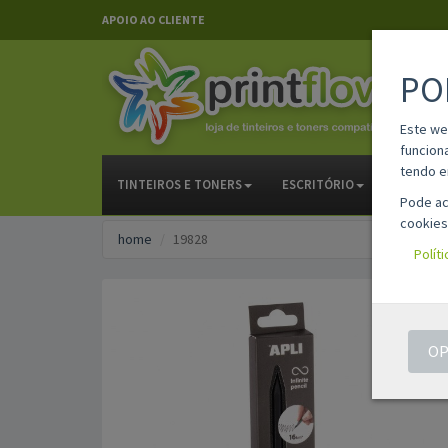
APOIO AO CLIENTE
PO
Este we
funcion
tendo e
TINTEIROS E TONERS
ESCRITÓRIO
PAPELAR
Pode ac
cookies
home
19828
Polít
OP