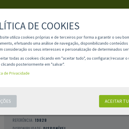
LÍTICA DE COOKIES
PESQUISA
bsite utiliza cookies próprias e de terceiros por forma a garantir o seu bo
amento, efetuando uma análise de navegação, disponibilizando conteúdos 
m consideração os seus interesses e personalização de determinados ser
IA
MATERIAL ESCOLAR
INFORMAÇÕES
OPINIÕES
CONT
eitar todas as cookies clicando em "aceitar tudo", ou configurar/recusar o
 clicando posteriormente em "salvar".
ica de Privacidade
LÁPIS INFINITO HB COM RECARGA E TAMP
PROTETORA - PRETO
ÇÕES
ACEITAR T
CLASSIFICAÇÃO 0 |
0 AVALIAÇÕES
|
0 COMENTÁRIOS
MARCA:
APLI
REFERÊNCIA:
19828
DISPONIBILIDADE:
DISPONÍVEL