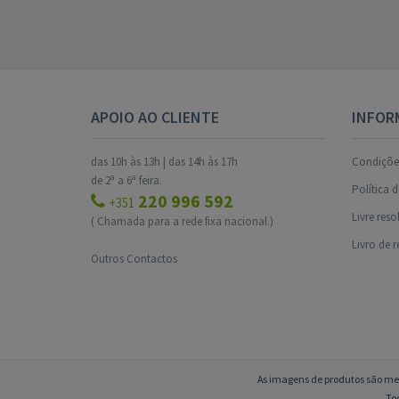
APOIO AO CLIENTE
INFOR
das 10h às 13h | das 14h às 17h
Condições
de 2ª a 6ª feira.
Política 
220 996 592
+351
Livre res
( Chamada para a rede fixa nacional.)
Livro de 
Outros Contactos
As imagens de produtos são mer
To