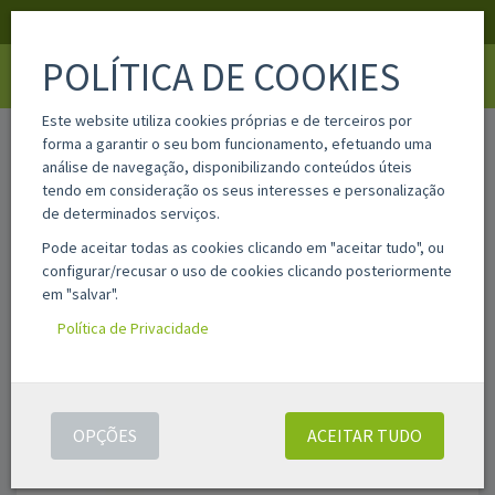
APOIO AO CLIENTE
LOGIN
REGISTAR
POLÍTICA DE COOKIES
Toggle
navigati
Este website utiliza cookies próprias e de terceiros por
home
135a
forma a garantir o seu bom funcionamento, efetuando uma
análise de navegação, disponibilizando conteúdos úteis
tendo em consideração os seus interesses e personalização
de determinados serviços.
Pode aceitar todas as cookies clicando em "aceitar tudo", ou
configurar/recusar o uso de cookies clicando posteriormente
em "salvar".
Política de Privacidade
OPÇÕES
ACEITAR TUDO