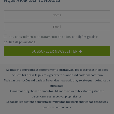
FIQUE A PAR DAS NOVIDADES
dou consentimento ao tratamento de dados:
condições gerais
e
política de privacidade
.
SUBSCREVER NEWSLETTER
As imagens de produtos são meramente ilustrativas. Todos os preços indicados
incluem IVA à taxa legal em vigor exceto quando indicado em contrário.
Todas as promoções indicadas são válidas no próprio dia, exceto quando indicada
outra data.
As marcas e logótipos de produtos utilizados no website estão registados e
pertencem aos respetivos proprietários.
Só são utilizados tendo em vista permitir uma melhor identificação dos nossos
produtos compatíveis.