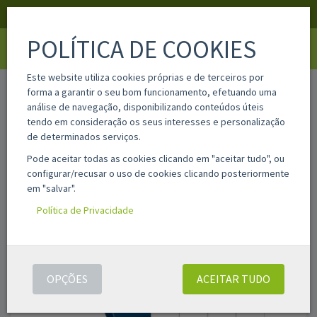
APOIO AO CLIENTE
LOGIN
REGISTAR
POLÍTICA DE COOKIES
Toggle
navigati
Este website utiliza cookies próprias e de terceiros por
home
10513
forma a garantir o seu bom funcionamento, efetuando uma
análise de navegação, disponibilizando conteúdos úteis
tendo em consideração os seus interesses e personalização
de determinados serviços.
Pode aceitar todas as cookies clicando em "aceitar tudo", ou
configurar/recusar o uso de cookies clicando posteriormente
em "salvar".
Política de Privacidade
OPÇÕES
ACEITAR TUDO