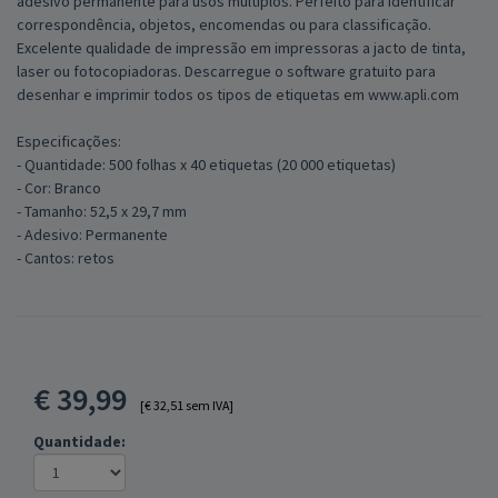
adesivo permanente para usos múltiplos. Perfeito para identificar
correspondência, objetos, encomendas ou para classificação.
Excelente qualidade de impressão em impressoras a jacto de tinta,
laser ou fotocopiadoras. Descarregue o software gratuito para
desenhar e imprimir todos os tipos de etiquetas em www.apli.com
Especificações:
- Quantidade: 500 folhas x 40 etiquetas (20 000 etiquetas)
- Cor: Branco
- Tamanho: 52,5 x 29,7 mm
- Adesivo: Permanente
- Cantos: retos
€
39,99
[€ 32,51 sem IVA]
Quantidade: