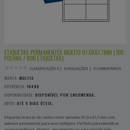
ETIQUETAS PERMANENTES MULTI3 97.0X67.7MM (100
FOLHAS / 800 ETIQUETAS)
CLASSIFICAÇÃO 0 |
0 AVALIAÇÕES
|
0 COMENTÁRIOS
MARCA:
MULTI3
REFERÊNCIA:
10498
DISPONIBILIDADE:
DISPONÍVEL POR ENCOMENDA.
ENVIO:
ATÉ 5 DIAS ÚTEIS.
Etiquetas brancas de cantos retos tamanho 97,0 x 67,7 mm com
adesivo permanente para usos múltiplos. Perfeito para identificar
correspondência, objetos, encomendas ou para classificação.