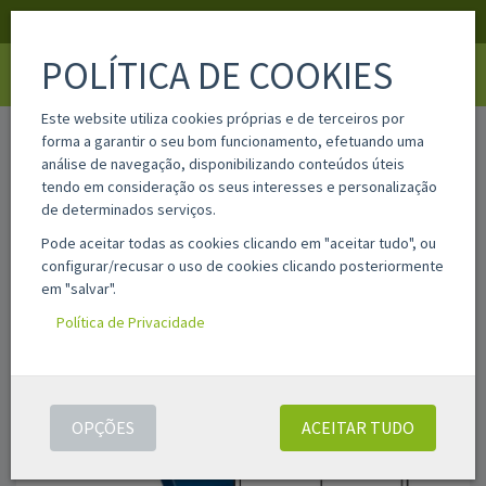
APOIO AO CLIENTE
LOGIN
REGISTAR
POLÍTICA DE COOKIES
Toggle
navigati
Este website utiliza cookies próprias e de terceiros por
home
10498
forma a garantir o seu bom funcionamento, efetuando uma
análise de navegação, disponibilizando conteúdos úteis
tendo em consideração os seus interesses e personalização
de determinados serviços.
Pode aceitar todas as cookies clicando em "aceitar tudo", ou
configurar/recusar o uso de cookies clicando posteriormente
em "salvar".
Política de Privacidade
OPÇÕES
ACEITAR TUDO