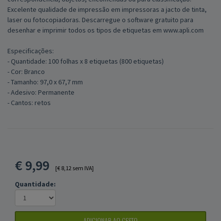
Excelente qualidade de impressão em impressoras a jacto de tinta,
laser ou fotocopiadoras. Descarregue o software gratuito para
desenhar e imprimir todos os tipos de etiquetas em www.apli.com
Especificações:
- Quantidade: 100 folhas x 8 etiquetas (800 etiquetas)
- Cor: Branco
- Tamanho: 97,0 x 67,7 mm
- Adesivo: Permanente
- Cantos: retos
€
9,99
[€ 8,12 sem IVA]
Quantidade:
ADICIONAR AO CESTO