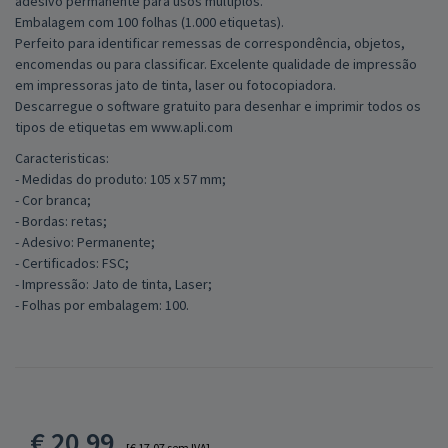
adesivo permanente para usos múltiplos.
Embalagem com 100 folhas (1.000 etiquetas).
Perfeito para identificar remessas de correspondência, objetos,
encomendas ou para classificar. Excelente qualidade de impressão
em impressoras jato de tinta, laser ou fotocopiadora.
Descarregue o software gratuito para desenhar e imprimir todos os
tipos de etiquetas em www.apli.com
Caracteristicas:
- Medidas do produto: 105 x 57 mm;
- Cor branca;
- Bordas: retas;
- Adesivo: Permanente;
- Certificados: FSC;
- Impressão: Jato de tinta, Laser;
- Folhas por embalagem: 100.
€
20,99
[€ 17,07 sem IVA]