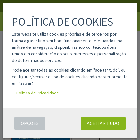
APOIO AO CLIENTE
LOGIN
REGISTAR
POLÍTICA DE COOKIES
Toggle
navigati
Este website utiliza cookies próprias e de terceiros por
home
01278
forma a garantir o seu bom funcionamento, efetuando uma
análise de navegação, disponibilizando conteúdos úteis
tendo em consideração os seus interesses e personalização
de determinados serviços.
Pode aceitar todas as cookies clicando em "aceitar tudo", ou
configurar/recusar o uso de cookies clicando posteriormente
em "salvar".
Política de Privacidade
OPÇÕES
ACEITAR TUDO