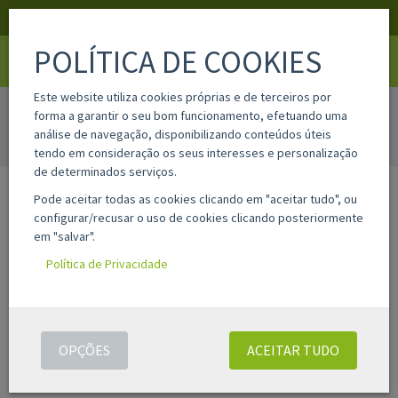
APOIO AO CLIENTE
LOGIN
REGISTAR
POLÍTICA DE COOKIES
Toggle
navigati
Este website utiliza cookies próprias e de terceiros por
PÁGINA NÃO ENCONTRADA.
forma a garantir o seu bom funcionamento, efetuando uma
análise de navegação, disponibilizando conteúdos úteis
tendo em consideração os seus interesses e personalização
de determinados serviços.
Pode aceitar todas as cookies clicando em "aceitar tudo", ou
APOIO AO CLIENTE
INFORMAÇÃO LEGAL
configurar/recusar o uso de cookies clicando posteriormente
em "salvar".
das 10h às 13h | das 14h às 17h
Condições gerais
Política de Privacidade
de 2ª a 6ª feira.
Política de privacidade
220 996 592
+351
( Chamada para a rede fixa
Livre resolução
nacional.)
Livro de reclamações
OPÇÕES
ACEITAR TUDO
Outros Contactos