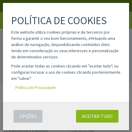
APOIO AO CLIENTE
LOGIN
REGISTAR
POLÍTICA DE COOKIES
Toggle
navigati
Este website utiliza cookies próprias e de terceiros por
home
papelaria
bolsas de plastificação
forma a garantir o seu bom funcionamento, efetuando uma
análise de navegação, disponibilizando conteúdos úteis
tendo em consideração os seus interesses e personalização
Filtros
de determinados serviços.
Pode aceitar todas as cookies clicando em "aceitar tudo", ou
configurar/recusar o uso de cookies clicando posteriormente
BOLSAS DE PLASTIFICAÇÃO
em "salvar".
Política de Privacidade
APOIO AO CLIENTE
INFORMAÇÃO LEGAL
das 10h às 13h | das 14h às 17h
Condições gerais
OPÇÕES
ACEITAR TUDO
de 2ª a 6ª feira.
Política de privacidade
220 996 592
+351
( Chamada para a rede fixa
Livre resolução