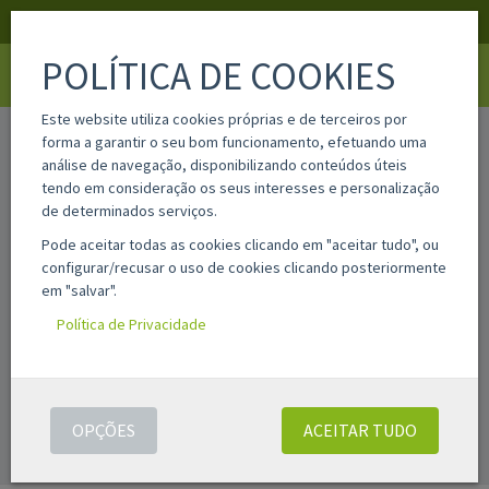
APOIO AO CLIENTE
LOGIN
REGISTAR
POLÍTICA DE COOKIES
Toggle
navigati
Este website utiliza cookies próprias e de terceiros por
home
página ou produto não encontrado
forma a garantir o seu bom funcionamento, efetuando uma
análise de navegação, disponibilizando conteúdos úteis
tendo em consideração os seus interesses e personalização
de determinados serviços.
Pode aceitar todas as cookies clicando em "aceitar tudo", ou
configurar/recusar o uso de cookies clicando posteriormente
em "salvar".
Política de Privacidade
PÁGINA OU PRODUTO NÃO ENCONTRADO
Por favor tente de novo.
OPÇÕES
ACEITAR TUDO