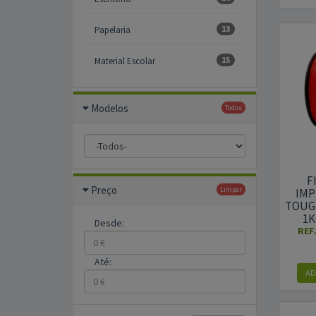
13
Papelaria
15
Material Escolar
Modelos
Todos
F
Preço
Limpar
IMP
TOUG
1K
Desde:
REF
Até:
AD