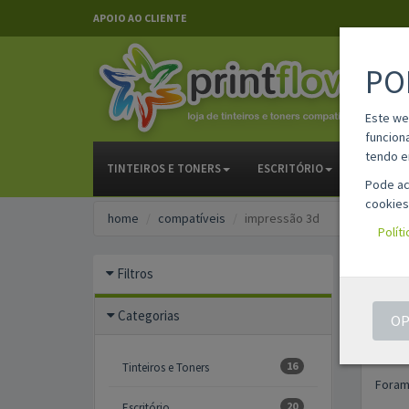
APOIO AO CLIENTE
PO
Este we
funcion
tendo e
TINTEIROS E TONERS
ESCRITÓRIO
PAPELAR
Pode ac
cookies
home
compatíveis
impressão 3d
Polít
IMPR
Filtros
Filtr
Categorias
OP
16
Tinteiros e Toners
Foram
20
Escritório