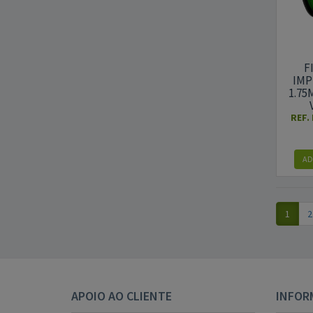
F
IMP
1.75
REF.
AD
1
2
APOIO AO CLIENTE
INFOR