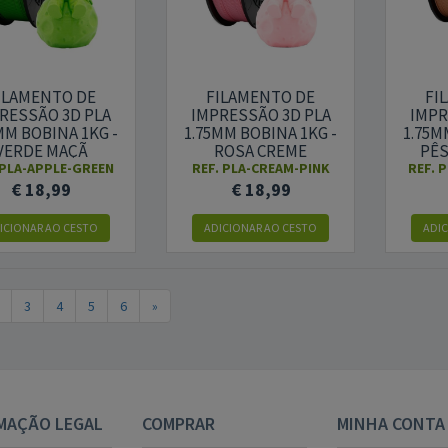
ILAMENTO DE
FILAMENTO DE
FI
RESSÃO 3D PLA
IMPRESSÃO 3D PLA
IMPR
MM BOBINA 1KG -
1.75MM BOBINA 1KG -
1.75M
VERDE MAÇÃ
ROSA CREME
PÊS
PLA-APPLE-GREEN
REF.
PLA-CREAM-PINK
REF.
P
€ 18,99
€ 18,99
ICIONAR AO CESTO
ADICIONAR AO CESTO
ADI
3
4
5
6
»
MAÇÃO LEGAL
COMPRAR
MINHA CONTA