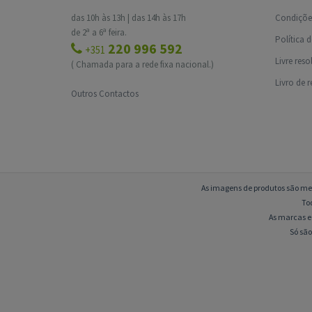
das 10h às 13h | das 14h às 17h
Condições
de 2ª a 6ª feira.
Política 
220 996 592
+351
Livre res
( Chamada para a rede fixa nacional.)
Livro de 
Outros Contactos
As imagens de produtos são mer
To
As marcas e 
Só são