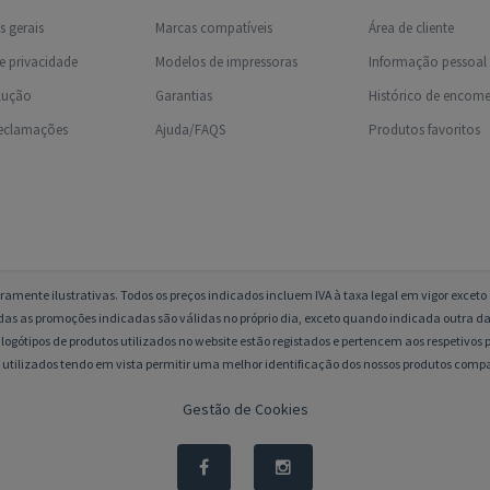
 gerais
Marcas compatíveis
Área de cliente
de privacidade
Modelos de impressoras
Informação pessoal
olução
Garantias
Histórico de encom
reclamações
Ajuda/FAQS
Produtos favoritos
amente ilustrativas. Todos os preços indicados incluem IVA à taxa legal em vigor excet
das as promoções indicadas são válidas no próprio dia, exceto quando indicada outra da
logótipos de produtos utilizados no website estão registados e pertencem aos respetivos p
 utilizados tendo em vista permitir uma melhor identificação dos nossos produtos compa
Gestão de Cookies