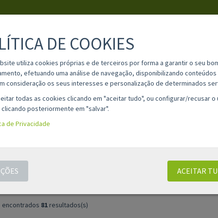
LÍTICA DE COOKIES
PESQUISA
bsite utiliza cookies próprias e de terceiros por forma a garantir o seu bo
amento, efetuando uma análise de navegação, disponibilizando conteúdos 
m consideração os seus interesses e personalização de determinados ser
IA
MATERIAL ESCOLAR
INFORMAÇÕES
OPINIÕES
CONT
eitar todas as cookies clicando em "aceitar tudo", ou configurar/recusar o
 clicando posteriormente em "salvar".
ica de Privacidade
ESSÃO 3D
o de texto:
ÇÕES
ACEITAR T
 encontrados
81
resultados(s)