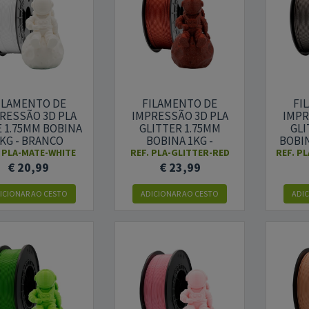
ILAMENTO DE
FILAMENTO DE
FI
RESSÃO 3D PLA
IMPRESSÃO 3D PLA
IMPR
 1.75MM BOBINA
GLITTER 1.75MM
GLI
KG - BRANCO
BOBINA 1KG -
BOBIN
VERMELHO
.
PLA-MATE-WHITE
REF.
PLA-GLITTER-RED
REF.
PL
€ 20,99
€ 23,99
ICIONAR AO CESTO
ADICIONAR AO CESTO
ADI