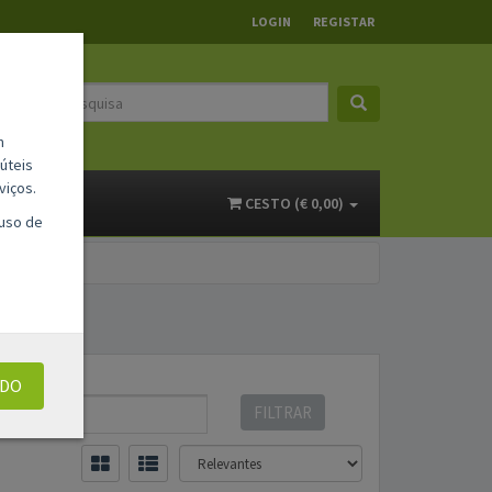
LOGIN
REGISTAR
m
úteis
viços.
ACTOS
CESTO (€ 0,00)
 uso de
UDO
FILTRAR