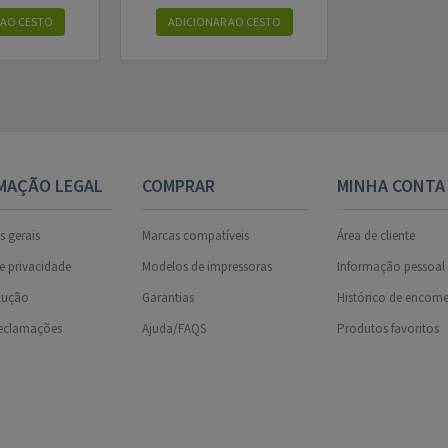
 AO CESTO
ADICIONAR AO CESTO
MAÇÃO LEGAL
COMPRAR
MINHA CONTA
 gerais
Marcas compatíveis
Área de cliente
de privacidade
Modelos de impressoras
Informação pessoal
olução
Garantias
Histórico de encom
reclamações
Ajuda/FAQS
Produtos favoritos