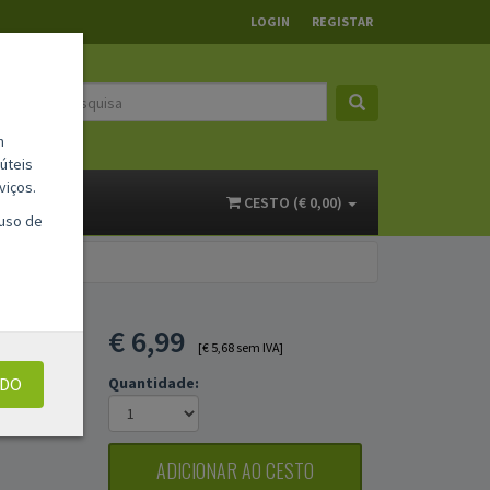
LOGIN
REGISTAR
m
úteis
viços.
ACTOS
CESTO (€ 0,00)
 uso de
H
€
6,99
[€ 5,68 sem IVA]
UDO
Quantidade:
ADICIONAR AO CESTO