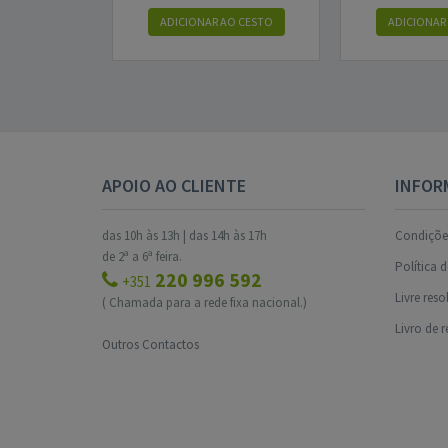
ADICIONAR AO CESTO
ADICIONAR
APOIO AO CLIENTE
INFOR
das 10h às 13h | das 14h às 17h
Condições
de 2ª a 6ª feira.
Política 
220 996 592
+351
Livre res
( Chamada para a rede fixa nacional.)
Livro de 
Outros Contactos