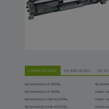
COMPATIBILIDADE
(0) AVALIAÇÕES
(0) C
Hp laserjet pro m 203dw,
Hp laserj
Hp laserjet pro m 203dn,
Canon i s
Hp laserjet pro mfp m227fdw,
Canon i s
Hp laserjet pro mfp m227sdn,
Canon i 