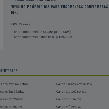
ENVIO:
NO PRÓPRIO DIA PARA ENCOMENDAS CONFIRMADAS 
16H.
4.000 Páginas
- Toner compatível HP CF230X preto (30X);
- Toner compatível Canon 051H (2169C002).
OMENTÁRIOS
et pro mfp m227fdn,
Canon i sensys mf269dw,
ensys lbp 162dw,
Canon lbp 160 series,
ensys mf 264dw,
Canon lbp 162dw,
sensys mf267dw,
Canon mf 264dw,