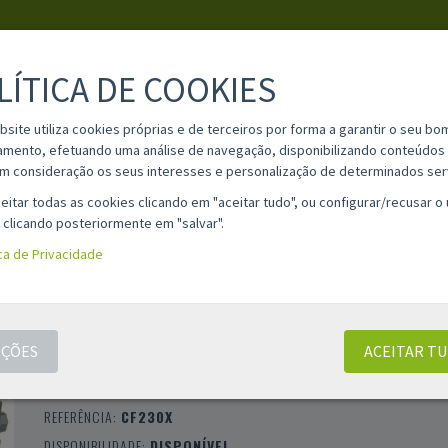
LÍTICA DE COOKIES
PESQUISA
bsite utiliza cookies próprias e de terceiros por forma a garantir o seu bo
amento, efetuando uma análise de navegação, disponibilizando conteúdos 
m consideração os seus interesses e personalização de determinados ser
IA
MATERIAL ESCOLAR
INFORMAÇÕES
OPINIÕES
CONT
eitar todas as cookies clicando em "aceitar tudo", ou configurar/recusar o
 clicando posteriormente em "salvar".
ica de Privacidade
TONER COMPATÍVEL HP 30X / CANON 051
PRETO (CF230X / 2169C002)
ÇÕES
ACEITAR T
CLASSIFICAÇÃO 0 |
0 AVALIAÇÕES
|
0 COMENTÁRIOS
MARCA:
COMPATÍVEL
REFERÊNCIA:
CF230X
DISPONIBILIDADE:
DISPONÍVEL