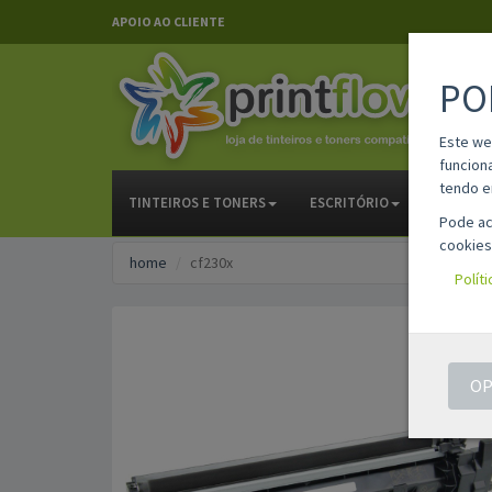
APOIO AO CLIENTE
PO
Este we
funcion
tendo e
TINTEIROS E TONERS
ESCRITÓRIO
PAPELAR
Pode ac
cookies
home
cf230x
Polít
OP