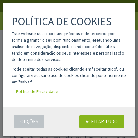
APOIO AO CLIENTE
LOGIN
REGISTAR
POLÍTICA DE COOKIES
Toggle
navigati
Este website utiliza cookies próprias e de terceiros por
home
condições gerais
política de privacidade
forma a garantir o seu bom funcionamento, efetuando uma
análise de navegação, disponibilizando conteúdos úteis
tendo em consideração os seus interesses e personalização
POLÍTICA DE PRIVACIDADE E PROTECÇÃO DE
de determinados serviços.
DADOS
Pode aceitar todas as cookies clicando em "aceitar tudo", ou
configurar/recusar o uso de cookies clicando posteriormente
Esta informação é parte integrante da "Informação pré-contratual /
em "salvar".
Condições gerais de utilização e de venda" que pode consultar na
totalidade
aqui
.
Política de Privacidade
A Printflow não recolherá automaticamente qualquer tipo de
informação pessoal dos seus utilizadores, os quais poderão
navegar em algumas seções e/ou funcionalidades do website sem
OPÇÕES
ACEITAR TUDO
fornecer qualquer tipo de informação pessoal, permanecendo no
anonimato durante a sua visita.
A informação pessoal voluntariamente fornecida pelo próprio