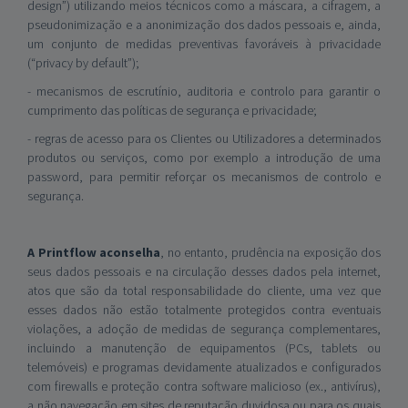
design”) utilizando meios técnicos como a máscara, a cifragem, a
pseudonimização e a anonimização dos dados pessoais e, ainda,
um conjunto de medidas preventivas favoráveis à privacidade
(“privacy by default”);
- mecanismos de escrutínio, auditoria e controlo para garantir o
cumprimento das políticas de segurança e privacidade;
- regras de acesso para os Clientes ou Utilizadores a determinados
produtos ou serviços, como por exemplo a introdução de uma
password, para permitir reforçar os mecanismos de controlo e
segurança.
A Printflow aconselha
, no entanto, prudência na exposição dos
seus dados pessoais e na circulação desses dados pela internet,
atos que são da total responsabilidade do cliente, uma vez que
esses dados não estão totalmente protegidos contra eventuais
violações, a adoção de medidas de segurança complementares,
incluindo a manutenção de equipamentos (PCs, tablets ou
telemóveis) e programas devidamente atualizados e configurados
com firewalls e proteção contra software malicioso (ex., antivírus),
a não navegação em sites de reputação duvidosa ou para os quais