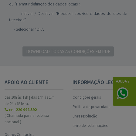
ou "Permitir definição dos dados locais";
- Inativar / Desativar "Bloquear cookies e dados de sites de
terceiros"
- Selecionar "OK".
DOWNLOAD TODAS AS CONDIÇÕES EM PDF
AJUDA ?
APOIO AO CLIENTE
INFORMAÇÃO LEGAL
das 10h às 13h | das 14h às 17h
Condições gerais
de 2ª a 6ª feira.
Política de privacidade
220 996 592
+351
( Chamada para a rede fixa
Livre resolução
nacional.)
Livro de reclamações
Outros Contactos